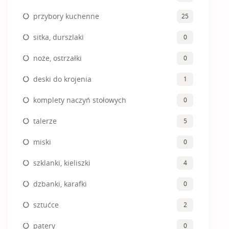
przybory kuchenne
25
sitka, durszlaki
0
noże, ostrzałki
0
deski do krojenia
1
komplety naczyń stołowych
0
talerze
5
miski
0
szklanki, kieliszki
4
dzbanki, karafki
0
sztućce
2
patery
0