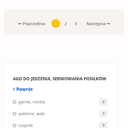
Poprzednia
Następna
1
2
3
AGD DO JEDZENIA, SERWOWANIA POSIŁKÓW
Powrót
garnki, rondle
0
patelnie, woki
0
czajniki
0